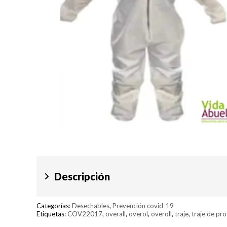
Descripción
Categorías:
Desechables
,
Prevención covid-19
Etiquetas:
COV22017
,
overall
,
overol
,
overoll
,
traje
,
traje de pr