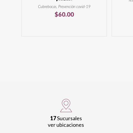
re
Cubrebocas, Prevención covid-19
$
60.00
17
Sucursales
ver ubicaciones