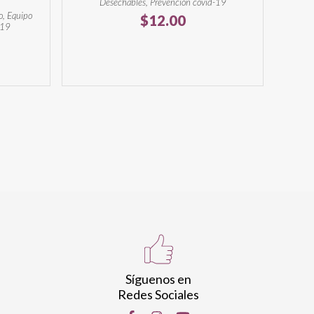
Desechables, Prevención covid-19
o, Equipo
$
12.00
-19
Síguenos en
Redes Sociales