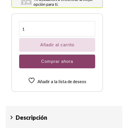
opción para ti.
Silla
cómodo
de
transferencia
cantidad
Añadir al carrito
Comprar ahora
Añadir a la lista de deseos
Descripción