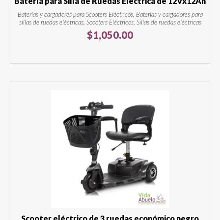
Batería para Silla de Ruedas Eléctrica de 12Vx12Ah
Baterías y cargadores para Scooters Eléctricos, Baterías y cargadores para
sillas de ruedas eléctricas, Scooters Eléctricos, Sillas de ruedas eléctricas
$
1,050.00
Scooter eléctrico de 3 ruedas económico negro