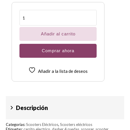
Scooter
Eléctrico
Dasher
de
4
Añadir al carrito
ruedas
cantidad
Comprar ahora
Añadir a la lista de deseos
Descripción
Categorías:
Scooters Eléctricos
,
Scooters eléctricos
Etiquetas:
carrito electrico
,
dasher 4 ruedas
,
scoorer
,
scooter