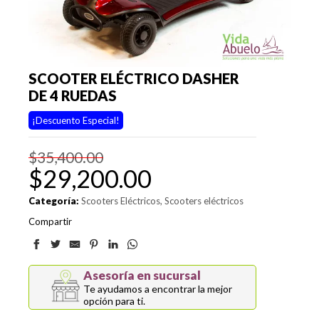
SCOOTER ELÉCTRICO DASHER
DE 4 RUEDAS
¡Descuento Especial!
$
35,400.00
El
El
$
29,200.00
precio
precio
Categoría:
Scooters Eléctricos
Scooters eléctricos
original
actual
Compartir
era:
es:
$35,400.00.
$29,200.00.
Asesoría en sucursal
Te ayudamos a encontrar la mejor
opción para ti.