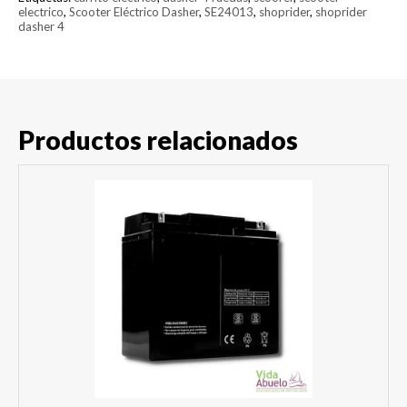
electrico
,
Scooter Eléctrico Dasher
,
SE24013
,
shoprider
,
shoprider
dasher 4
Productos relacionados