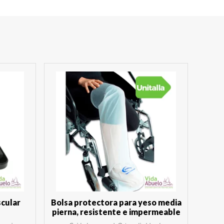
cular
Bolsa protectora para yeso media
pierna, resistente e impermeable