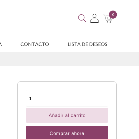
0
A
CONTACTO
LISTA DE DESEOS
ES
Concentrador
de
oxígeno
y
nebulizador
Añadir al carrito
cantidad
Comprar ahora