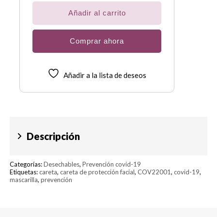
Facial
cantidad
Añadir al carrito
Comprar ahora
Añadir a la lista de deseos
Descripción
Categorías:
Desechables
,
Prevención covid-19
Etiquetas:
careta
,
careta de protección facial
,
COV22001
,
covid-19
,
mascarilla
,
prevención