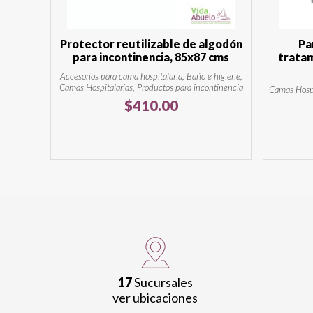
Protector reutilizable de algodón
Pa
para incontinencia, 85x87 cms
tratam
Accesorios para cama hospitalaria, Baño e higiene,
Camas Hospitalarias, Productos para incontinencia
Camas Hospi
$
410.00
17
Sucursales
ver ubicaciones