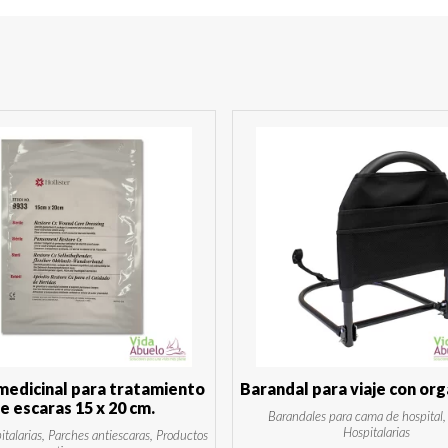
medicinal para tratamiento
Barandal para viaje con or
e escaras 15 x 20 cm.
Barandales para cama de hospital
Hospitalarias
talarias, Parches antiescaras, Productos