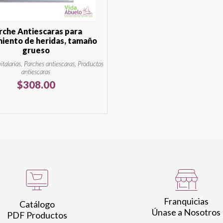
rche Antiescaras para
iento de heridas, tamaño
grueso
talarias, Parches antiescaras, Productos
antiescaras
$
308.00
Franquicias
Catálogo
Únase a Nosotros
PDF Productos