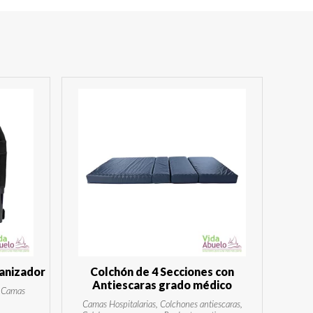
ganizador
Colchón de 4 Secciones con
Antiescaras grado médico
, Camas
Camas Hospitalarias, Colchones antiescaras,