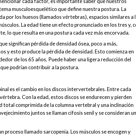
mencionar cada factor, es importante saber que nuestros
istema musculoesquelético que define nuestra postura. La
 por los huesos (llamados vértebras), espacios similares a 
úsculos. La edad tiene un efecto pronunciado en los tres y, 
nte, lo que resulta en una postura cada vez más encorvada.
ue significan pérdida de densidad ósea, poco a más,
sos y esto produce la pérdida de densidad. Esto comienza en
dedor de los 65 años. Puede haber una ligera reducción del
ue podrían contribuir a la postura.
pinal es el cambio en los discos intervertebrales. Entre cada
 vértebra. Con la edad, estos discos se endurecen y pierden
tud total comprimida de la columna vertebral y una inclinación
vejecimiento juntos se llaman cifosis senil y se consideran u
un proceso llamado sarcopenia. Los músculos se encogen y