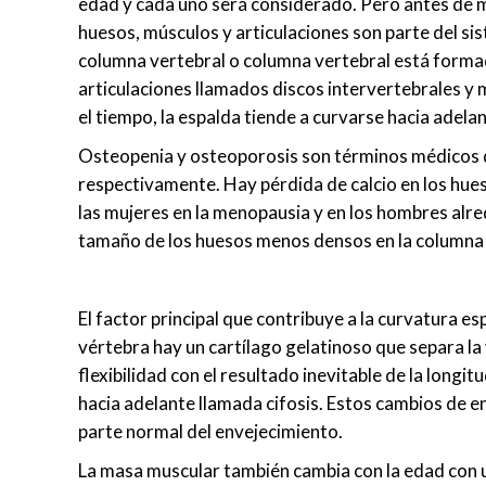
edad y cada uno será considerado. Pero antes de 
huesos, músculos y articulaciones son parte del s
columna vertebral o columna vertebral está formada
articulaciones llamados discos intervertebrales y m
el tiempo, la espalda tiende a curvarse hacia adela
Osteopenia y osteoporosis son términos médicos q
respectivamente. Hay pérdida de calcio en los hue
las mujeres en la menopausia y en los hombres alre
tamaño de los huesos menos densos en la columna q
El factor principal que contribuye a la curvatura es
vértebra hay un cartílago gelatinoso que separa la
flexibilidad con el resultado inevitable de la longi
hacia adelante llamada cifosis. Estos cambios de en
parte normal del envejecimiento.
La masa muscular también cambia con la edad con 