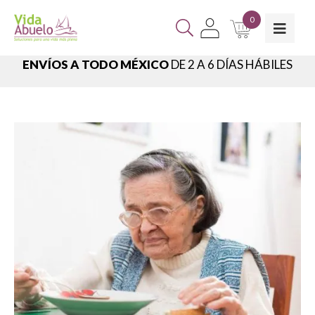
0
ENVÍOS A TODO MÉXICO
DE 2 A 6 DÍAS HÁBILES