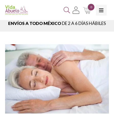
0
ENVÍOS A TODO MÉXICO
DE 2 A 6 DÍAS HÁBILES