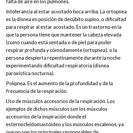
falta de aire en los pulmones.
Intolerancia al estar acostado boca arriba. La ortopnea
es la disnea en posición de decúbito supino, o dificultad
para respirar al estar acostado. Es un trastorno en la
que la persona tiene que mantener la cabeza elevada
(como cuando está sentada o de pie) para poder
respirar profunda y cómodamente (ortopnea), o la
persona despierta repentinamente durante la noche
experimentando dificultad respiratoria (disnea
paroxística nocturna).
Polipnea. Es el aumento de la profundidad y de la
frecuencia de la respiración.
Uso de músculos accesorios de la respiración. Los
ejemplos de dichos músculos son los músculos
accesorios de la inspiración donde el
esternocleidomastoideo y los músculos escalenos, ya
que no son los principales responsables de