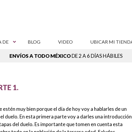
A DE
BLOG
VIDEO
UBICAR MI TIEND
ENVÍOS A TODO MÉXICO
DE 2 A 6 DÍAS HÁBILES
NCUENTRA TU SUCURSAL MÁS CERCANA,
VER SUCURSAL
TE 1.
 estén muy bien porque el día de hoy voy a hablarles de un
el duelo. En esta primera parte voy a darles una introducción
 etapas del duelo. Es importante que tomen en cuenta esta
bre todo en la población de la tercera edad. Saludos.