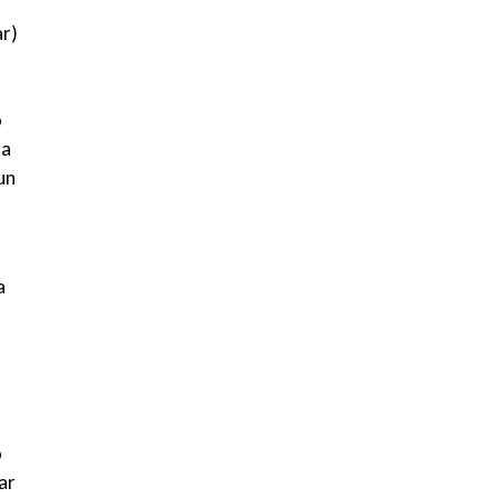
ar)
o
ña
un
a
o
ar