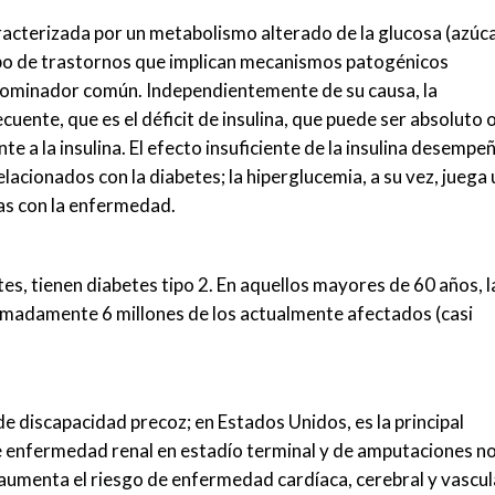
racterizada por un metabolismo alterado de la glucosa (azúc
po de trastornos que implican mecanismos patogénicos
denominador común. Independientemente de su causa, la
ente, que es el déficit de insulina, que puede ser absoluto 
te a la insulina. El efecto insuficiente de la insulina desempe
lacionados con la diabetes; la hiperglucemia, a su vez, juega 
as con la enfermedad.
s, tienen diabetes tipo 2. En aquellos mayores de 60 años, l
imadamente 6 millones de los actualmente afectados (casi
de discapacidad precoz; en Estados Unidos, es la principal
de enfermedad renal en estadío terminal y de amputaciones n
aumenta el riesgo de enfermedad cardíaca, cerebral y vascul