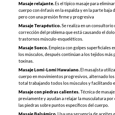
Masaje relajante.
Es el típico masaje para eliminar
cuerpo con énfasis en la espalda y en la parte baja
pero con una presión firme y progresiva
Masaje Terapéutico.
Se realiza en un consultorio
corrección del problema que está causando el dolor
trastornos músculo-esqueléticos.
Masaje Sueco.
Empieza con golpes superficiales en 
los músculos, después continúan a los tejidos más pr
toxinas.
Masaje Lomi-Lomi Hawaiano.
El masajista utili
cuerpo en movimientos progresivos, alternado los f
total trabajando todos los músculos y facilitando e
Masaje con piedras calientes.
Técnica de masaje 
previamente y ayudan a relajar la musculatura por e
las piedras sobre puntos específicos del cuerpo.
Masaje Balsámico.
Usa una secuencia de aceites 