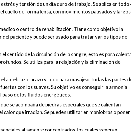
 estrés y tensión de un día duro de trabajo. Se aplica en todo 
 del cuello de forma lenta, con movimientos pausados y largos
 médico o centro de rehabilitación. Tiene como objetivo la
 del paciente y puede ser usado para tratar varios tipos de
el sentido de la circulación de la sangre, esto es para calent
ofundos. Se utiliza para la relajación y la eliminación de
za el antebrazo, brazo y codo para masajear todas las partes d
uertes con los suaves. Su objetivo es conseguir la armonía
l paso de los fluidos energéticos.
que se acompaña de piedras especiales que se calientan
l calor que irradian. Se pueden utilizar en maniobras o poner
esenciales altamente concentrados, los cuales generan