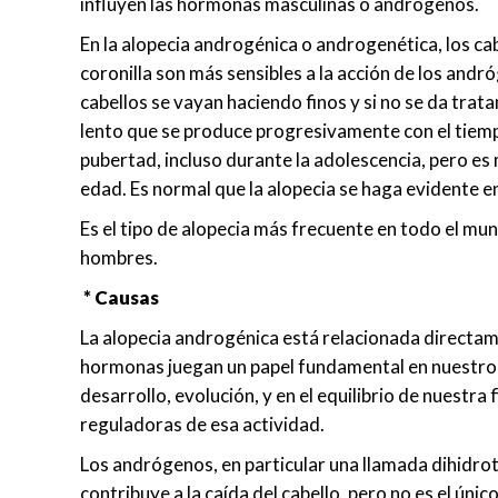
influyen las hormonas masculinas o andrógenos.
En la alopecia androgénica o androgenética, los cabe
coronilla son más sensibles a la acción de los an
cabellos se vayan haciendo finos y si no se da trat
lento que se produce progresivamente con el tie
pubertad, incluso durante la adolescencia, pero e
edad. Es normal que la alopecia se haga evidente en
Es el tipo de alopecia más frecuente en todo el mu
hombres.
* Causas
La alopecia androgénica está relacionada directa
hormonas juegan un papel fundamental en nuestro 
desarrollo, evolución, y en el equilibrio de nuestra 
reguladoras de esa actividad.
Los andrógenos, en particular una llamada dihidro
contribuye a la caída del cabello, pero no es el úni