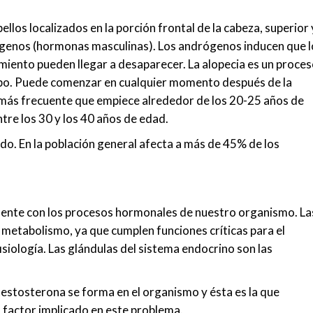
llos localizados en la porción frontal de la cabeza, superior 
drógenos (hormonas masculinas). Los andrógenos inducen que l
amiento pueden llegar a desaparecer. La alopecia es un proce
mpo. Puede comenzar en cualquier momento después de la
s más frecuente que empiece alrededor de los 20-25 años de
tre los 30 y los 40 años de edad.
ndo. En la población general afecta a más de 45% de los
mente con los procesos hormonales de nuestro organismo. La
metabolismo, ya que cumplen funciones críticas para el
fisiología. Las glándulas del sistema endocrino son las
testosterona se forma en el organismo y ésta es la que
co factor implicado en este problema.