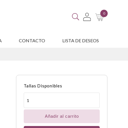
0
A
CONTACTO
LISTA DE DESEOS
ES
Tallas Disponibles
Faja
sacrolumbar
transpirable
para
Adultos
Añadir al carrito
Mayores
cantidad