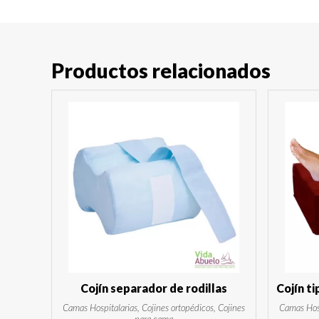
Productos relacionados
Cojín separador de rodillas
Cojín t
Camas Hospitalarias, Cojines ortopédicos, Cojines
Camas Hosp