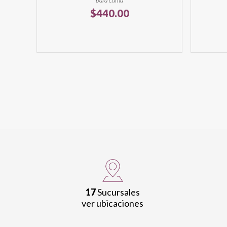
para cama
$
440.00
17
Sucursales
ver ubicaciones