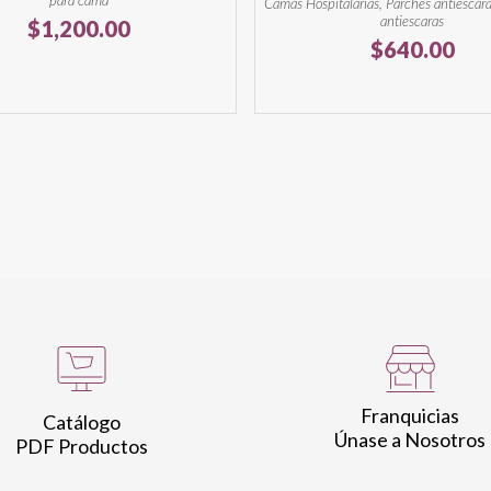
para cama
Camas Hospitalarias, Parches antiescara
antiescaras
$
1,200.00
$
640.00
Franquicias
Catálogo
Únase a Nosotros
PDF Productos