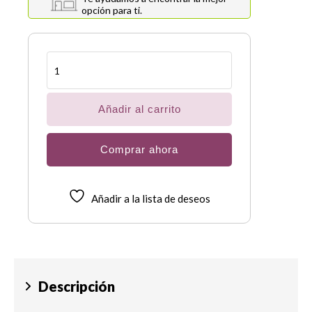
opción para ti.
Barandal
para
viaje
con
organizador
Añadir al carrito
cantidad
Comprar ahora
Añadir a la lista de deseos
Descripción