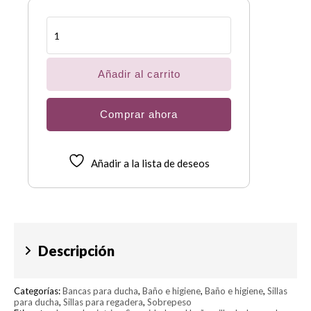
Banca
bariátrica
con
respaldo
para
Añadir al carrito
baño
o
regadera
Comprar ahora
cantidad
Añadir a la lista de deseos
Descripción
Categorías:
Bancas para ducha
,
Baño e higiene
,
Baño e higiene
,
Sillas
para ducha
,
Sillas para regadera
,
Sobrepeso