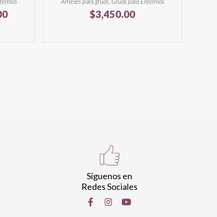
nfermos
Arneses para grúas, Grúas para Enfermos
El
00
$
3,450.00
precio
actual
es:
0.
$2,210.00.
Síguenos en
Redes Sociales