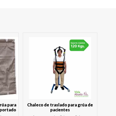
rúa para
Chaleco de traslado para grúa de
mportado
pacientes