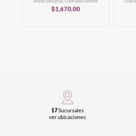
Arneses para grúas, Grúas para Enfermos
Grúas p
$
1,670.00
17
Sucursales
ver ubicaciones