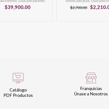
ara Enfermos, Grúas para pacientes
Arneses para grúas, Grúas para E
El
$
39,900.00
$
2,210.
$
2,700.00
precio
original
era:
$2,700.0
Franquicias
Catálogo
Únase a Nosotros
PDF Productos