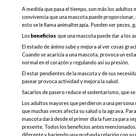
A medida que pasa el tiempo, son más los adultos
convivencia que una mascota puede proporcionar, e
esto se le llama animalterapia. Pueden ser peces, 
Los
beneficios
que una mascota puede dar a los ad
El estado de ánimo sube y mejora al ver cosas grac
Cuando se acaricia a una mascota, provoca un esta
normal en el corazón y regulando así su presión.
El estar pendientes de la mascota y de sus necesida
pasear provoca actividad y mejora la salud.
Sacarlos de pasero reduce el sedentarismo, que se 
Los adultos mayores que perdieron a una persona c
que muchas veces afecta su salud o la agrava. Para
mascota dará desde el primer día la fuerza para seg
presente. Todos los beneficios antes mencionados,
diferente y haciendo una profunda relación con su