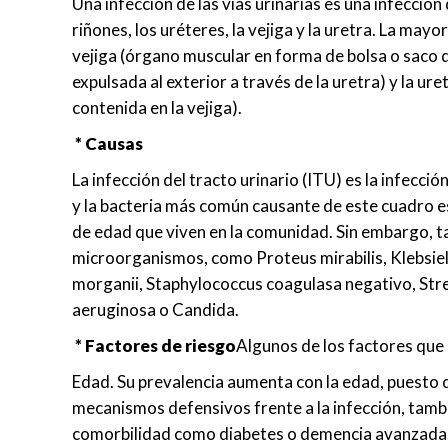
Una infección de las vías urinarias es una infección
riñones, los uréteres, la vejiga y la uretra. La mayor
vejiga (órgano muscular en forma de bolsa o saco q
expulsada al exterior a través de la uretra) y la ure
contenida en la vejiga).
* Causas
La infección del tracto urinario (ITU) es la infecc
y la bacteria más común causante de este cuadro es
de edad que viven en la comunidad. Sin embargo, ta
microorganismos, como Proteus mirabilis, Klebsiel
morganii, Staphylococcus coagulasa negativo, St
aeruginosa o Candida.
* Factores de riesgo
Algunos de los factores que
Edad. Su prevalencia aumenta con la edad, puesto q
mecanismos defensivos frente a la infección, tamb
comorbilidad como diabetes o demencia avanzada